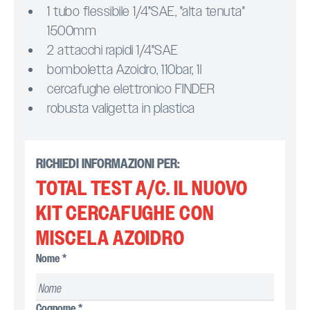
1 tubo flessibile 1/4"SAE, "alta tenuta"
1500mm
2 attacchi rapidi 1/4"SAE
bomboletta Azoidro, 110bar, 1l
cercafughe elettronico FINDER
robusta valigetta in plastica
RICHIEDI INFORMAZIONI PER:
TOTAL TEST A/C. IL NUOVO
KIT CERCAFUGHE CON
MISCELA AZOIDRO
Nome
*
Cognome
*