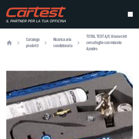
TOTAL TEST A/C. Il nuovo kit
Catalogo
Ricarica aria
cercafughe con miscela
prodotti
condizionata
Home
Azoidro