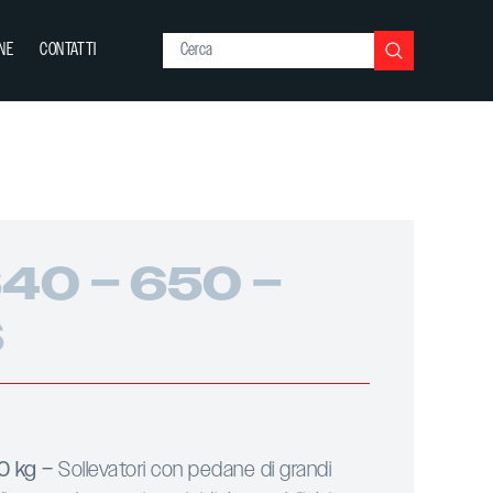
NE
CONTATTI
40 – 650 –
S
0 kg –
Sollevatori con pedane di grandi