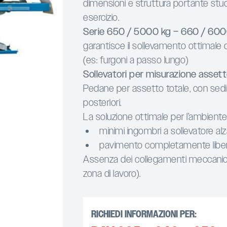
dimensioni e struttura portante studi
esercizio.
Serie 650 / 5000 kg – 660 / 600
garantisce il sollevamento ottimale d
(es: furgoni a passo lungo)
Sollevatori per misurazione asset
Pedane per assetto totale, con sedi an
posteriori.
La soluzione ottimale per l’ambiente 
minimi ingombri a sollevatore al
pavimento completamente libero
Assenza dei collegamenti meccanici 
zona di lavoro).
RICHIEDI INFORMAZIONI PER: